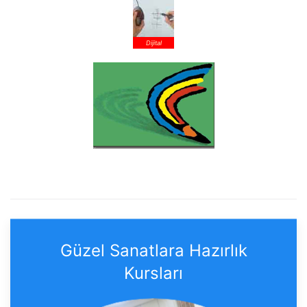
Dijital
Güzel Sanatlara Hazırlık
Kursları