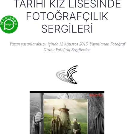
TARIHI KIZ LISESINDE
FOTOĞRAFÇILIK
SERGILERI
Yazan
yasarkarakuzu
içinde
12 Ağustos 2013
. Yayınlanan
Fotoğraf
Grubu Fotoğraf Sergilerden