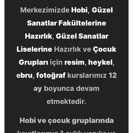
Merkezimizde
Hobi
,
Güzel
Sanatlar Fakültelerine
Hazırlık
,
Güzel Sanatlar
Liselerine
Hazırlık ve
Çocuk
Grupları
için
resim
,
heykel
,
e
bru
,
fotoğraf
kurslarımız
12
ay
boyunca devam
etmektedir.
Hobi ve çocuk gruplarında