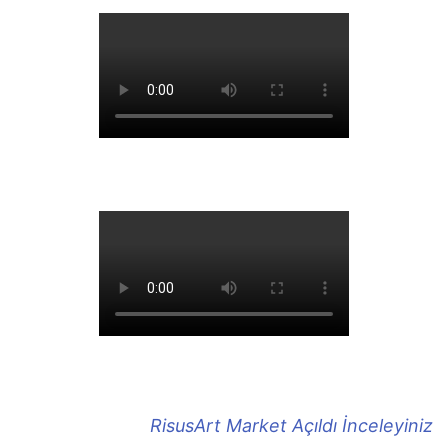
RisusArt Market Açıldı İnceleyiniz