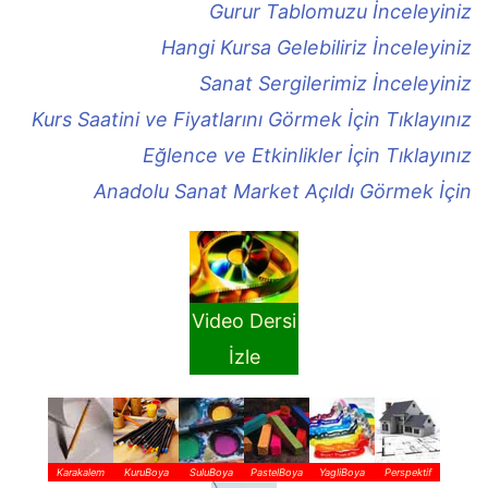
Gurur Tablomuzu İnceleyiniz
Hangi Kursa Gelebiliriz İnceleyiniz
Sanat Sergilerimiz İnceleyiniz
Kurs Saatini ve Fiyatlarını Görmek İçin Tıklayınız
Eğlence ve Etkinlikler İçin Tıklayınız
Anadolu Sanat Market Açıldı Görmek İçin
Video Dersi
İzle
Karakalem
KuruBoya
SuluBoya
PastelBoya
YagliBoya
Perspektif