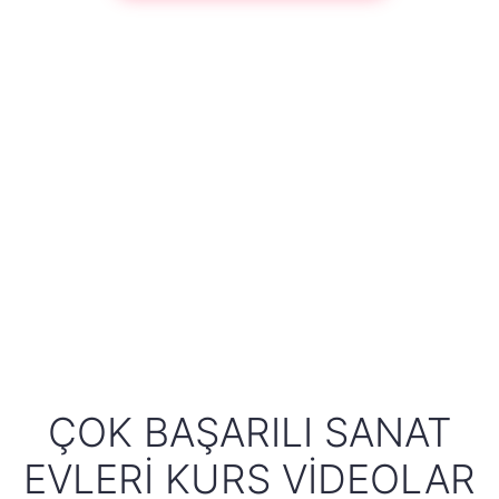
ÇOK BAŞARILI SANAT
EVLERI KURS VIDEOLAR