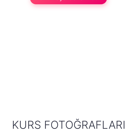
KURS FOTOĞRAFLARI