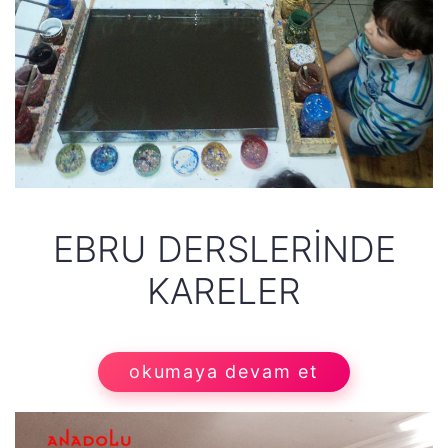
EBRU DERSLERINDE
KARELER
okumaya devam et