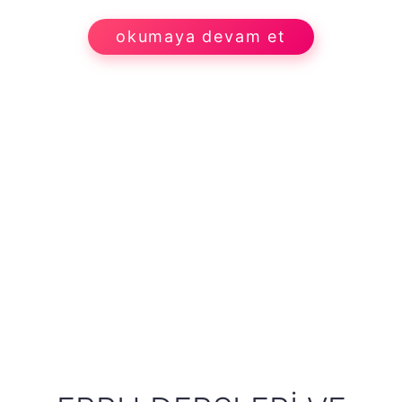
okumaya devam et