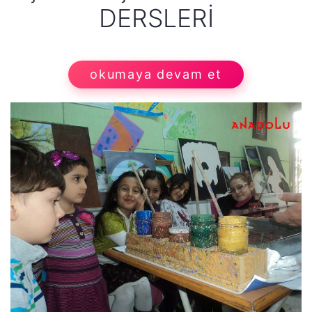
DERSLERI
okumaya devam et