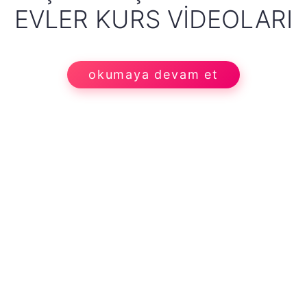
EVLER KURS VIDEOLARI
okumaya devam et