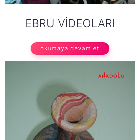
EBRU VIDEOLARI
okumaya devam et