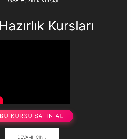
azırlık Kursları
BU KURSU SATIN AL
DEVAMI İÇIN..