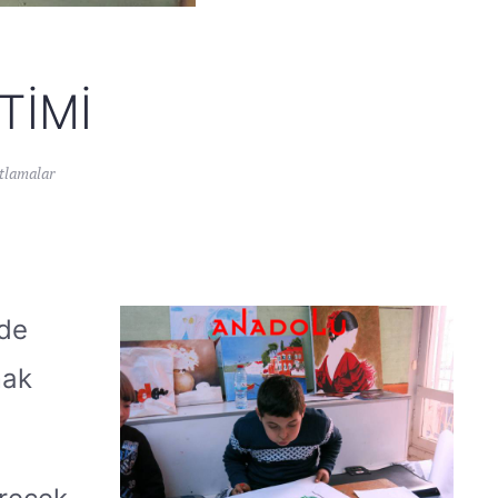
TIMI
tlamalar
zde
mak