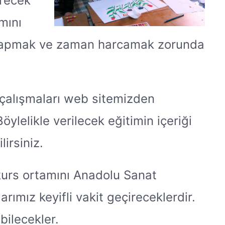
erecek
mını
ma yapmak ve zaman harcamak zorunda
n çalışmaları web sitemizden
öylelikle verilecek eğitimin içeriği
irsiniz.
kurs ortamını Anadolu Sanat
ımız keyifli vakit geçireceklerdir.
ebilecekler.