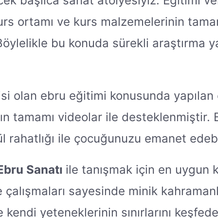
cek başlıca sanat atölyesiyiz. Eğitimi v
kurs ortamı ve kurs malzemelerinin tama
. Böylelikle bu konuda sürekli araştır
cisi olan ebru eğitimi konusunda yapıla
rın tamamı videolar ile desteklenmiştir. B
ül rahatlığı ile çocuğunuzu emanet edebil
Ebru Sanatı
ile tanışmak için en uygun 
e çalışmaları sayesinde minik kahramanlar
 kendi yeteneklerinin sınırlarını keşfed