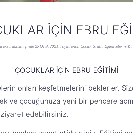
UKLAR İÇIN EBRU EĞI
asarkarakuzu
içinde
25 Ocak 2024
. Yayınlanan
Çocuk Grubu Eğlenceler ve Ku
ÇOCUKLAR İÇIN EBRU EĞITIMI
lerin onları keşfetmelerini beklerler. Si
tmek ve çocuğunuza yeni bir pencere aç
iyaret edebilirsiniz.