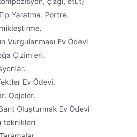
ompozisyon, çizgi, etüt)
Tip Yaratma. Portre.
mikleştirme.
un Vurgulanması Ev Ödevi
oğa Çizimleri.
syonlar.
fektler Ev Ödevi.
r. Objeler.
Bant Oluşturmak Ev Ödevi
 teknikleri
Taramalar.