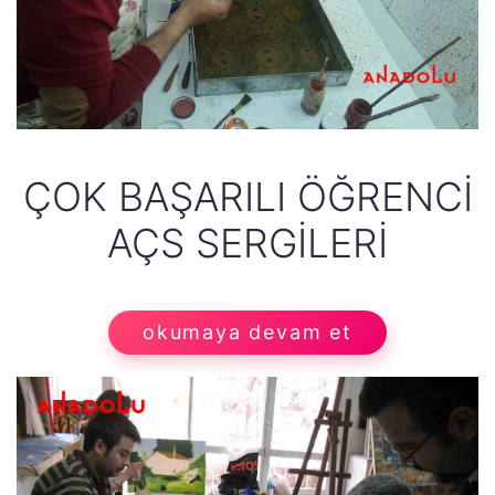
ÇOK BAŞARILI ÖĞRENCI
AÇS SERGILERI
okumaya devam et