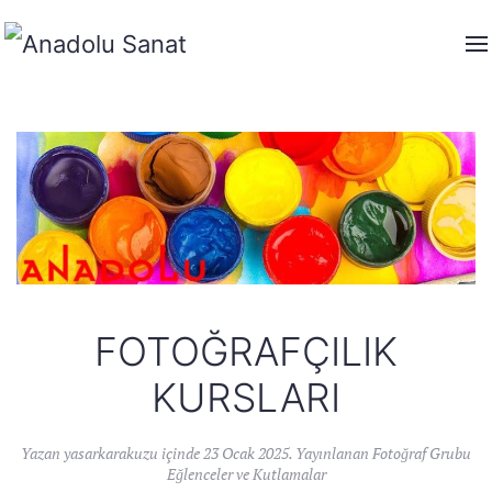
FOTOĞRAFÇILIK
KURSLARI
Yazan
yasarkarakuzu
içinde
23 Ocak 2025
. Yayınlanan
Fotoğraf Grubu
Eğlenceler ve Kutlamalar