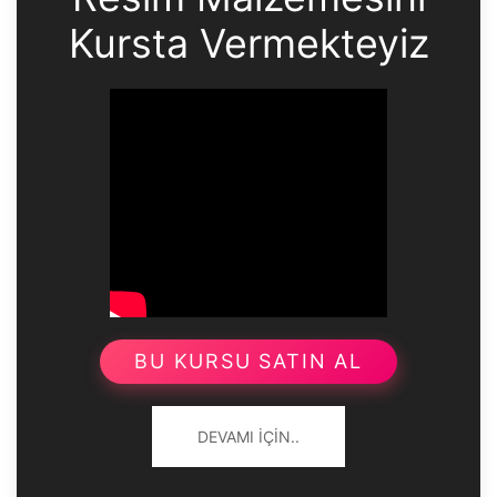
Kursta Vermekteyiz
BU KURSU SATIN AL
DEVAMI İÇIN..