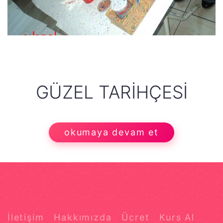
GÜZEL TARIHÇESI
okumaya devam et
İletişim
Hakkımızda
Ücret
Kurs Al