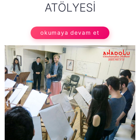
ATÖLYESI
okumaya devam et