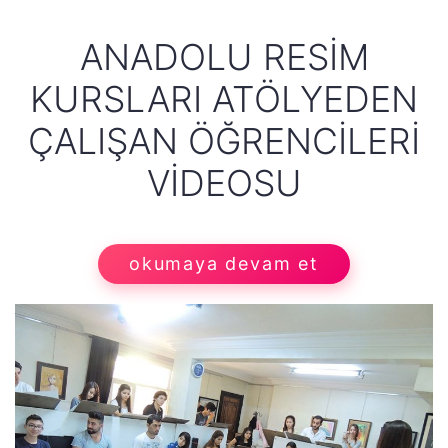
ANADOLU RESIM
KURSLARI ATÖLYEDEN
ÇALIŞAN ÖĞRENCILERI
VIDEOSU
okumaya devam et