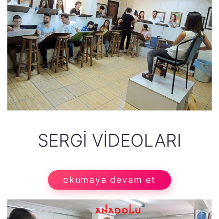
SERGI VIDEOLARI
okumaya devam et