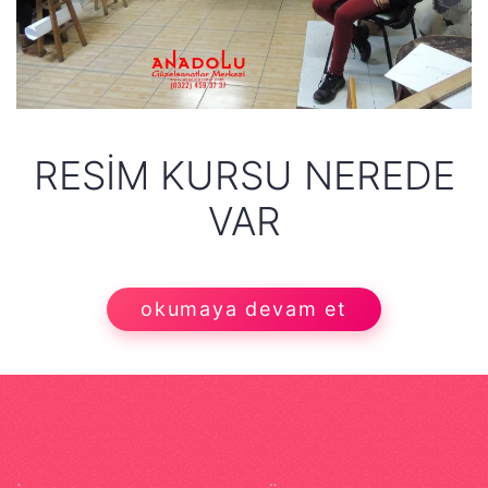
RESIM KURSU NEREDE
VAR
okumaya devam et