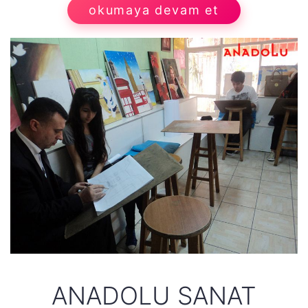
okumaya devam et
ANADOLU SANAT