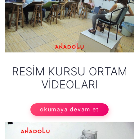
RESIM KURSU ORTAM
VIDEOLARI
okumaya devam et