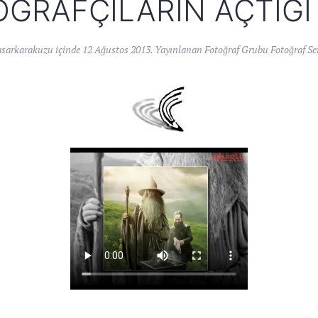
ĞRAFÇILARIN AÇTIĞI
asarkarakuzu
içinde
12 Ağustos 2013
. Yayınlanan
Fotoğraf Grubu Fotoğraf Se