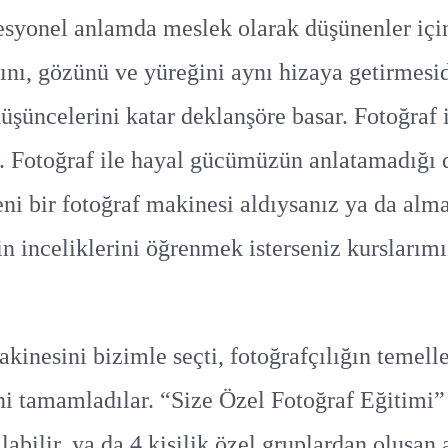
fesyonel anlamda meslek olarak düşünenler için
ını, gözünü ve yüreğini aynı hizaya getirmesid
düşüncelerini katar deklanşöre basar. Fotoğraf i
lir. Fotoğraf ile hayal gücümüzün anlatamadığı
yeni bir fotoğraf makinesi aldıysanız ya da alm
n inceliklerini öğrenmek isterseniz kurslarımı
kinesini bizimle seçti, fotoğrafçılığın temelle
ini tamamladılar. “Size Özel Fotoğraf Eğitimi
labilir, ya da 4 kişilik özel gruplardan oluşan 