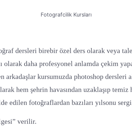
Fotografcilik Kursları
af dersleri birebir özel ders olarak veya tal
ğlı olarak daha profesyonel anlamda çekim yapa
en arkadaşlar kursumuzda photoshop dersleri al
ılarak hem şehrin havasından uzaklaşıp temiz 
de edilen fotoğraflardan bazıları yılsonu serg
esi” verilir.