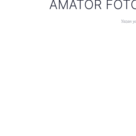
AMATÖR FOTO
Yazan
y