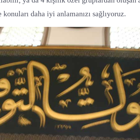
labilir, ya da 4 kişilik özel gruplardan oluşan 
ve konuları daha iyi anlamanızı sağlıyoruz.