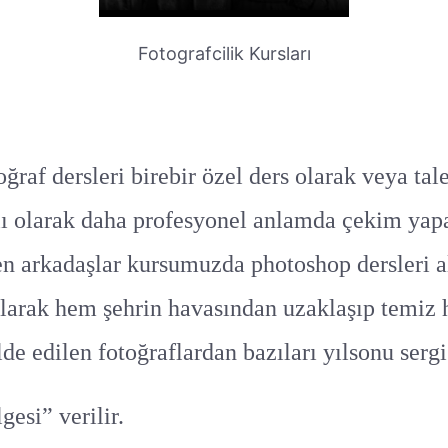
Fotografcilik Kursları
af dersleri birebir özel ders olarak veya tal
ğlı olarak daha profesyonel anlamda çekim yapa
en arkadaşlar kursumuzda photoshop dersleri al
ılarak hem şehrin havasından uzaklaşıp temiz 
de edilen fotoğraflardan bazıları yılsonu serg
esi” verilir.