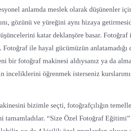
fesyonel anlamda meslek olarak düşünenler için
ını, gözünü ve yüreğini aynı hizaya getirmesid
düşüncelerini katar deklanşöre basar. Fotoğraf i
lir. Fotoğraf ile hayal gücümüzün anlatamadığı
yeni bir fotoğraf makinesi aldıysanız ya da alm
n inceliklerini öğrenmek isterseniz kurslarımı
kinesini bizimle seçti, fotoğrafçılığın temelle
ini tamamladılar. “Size Özel Fotoğraf Eğitimi