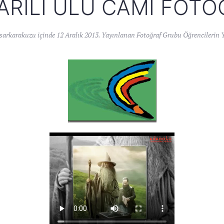
ARILI ULU CAMI FOTO
sarkarakuzu
içinde
12 Aralık 2013
. Yayınlanan
Fotoğraf Grubu Öğrencilerin Y