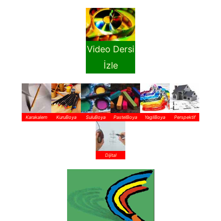
Video Dersi
İzle
Karakalem
KuruBoya
SuluBoya
PastelBoya
YagliBoya
Perspektif
Dijital