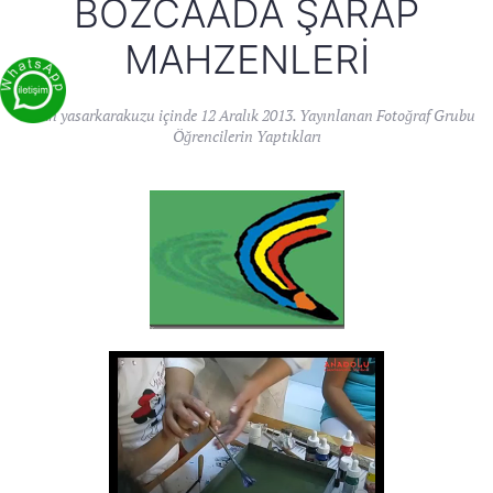
BOZCAADA ŞARAP
MAHZENLERI
Yazan
yasarkarakuzu
içinde
12 Aralık 2013
. Yayınlanan
Fotoğraf Grubu
Öğrencilerin Yaptıkları