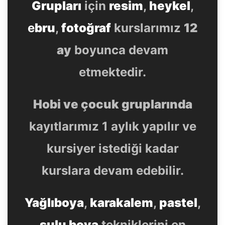
Grupları
için
resim
,
heykel
,
e
bru
,
fotoğraf
kurslarımız
12
ay
boyunca devam
etmektedir.
Hobi ve çocuk gruplarında
kayıtlarımız 1 aylık yapılır ve
kursiyer istediği kadar
kurslara devam edebilir.
Yağlıboya
,
karakalem
,
pastel
,
sulu boya
tekniklerini en