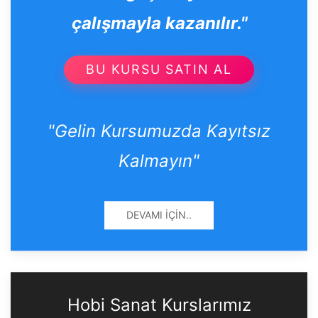
çalışmayla kazanılır."
BU KURSU SATIN AL
"Gelin Kursumuzda Kayıtsız
Kalmayın"
DEVAMI İÇIN..
Hobi Sanat Kurslarımız