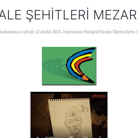
LE ŞEHITLERI MEZAR
sarkarakuzu
içinde
12 Aralık 2013
. Yayınlanan
Fotoğraf Grubu Öğrencilerin Y