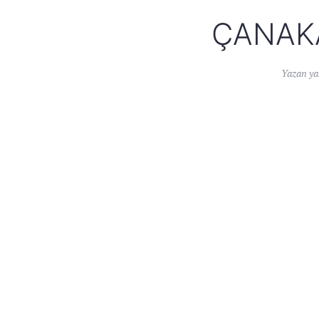
ÇANAKA
Yazan
ya