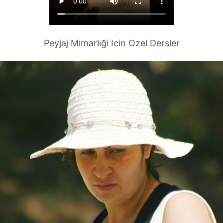
Peyjaj Mimarlıği Icin Ozel Dersler