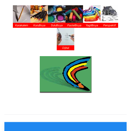
Karakalem
KuruBoya
SuluBoya
PastelBoya
YagliBoya
Perspektif
Dijital