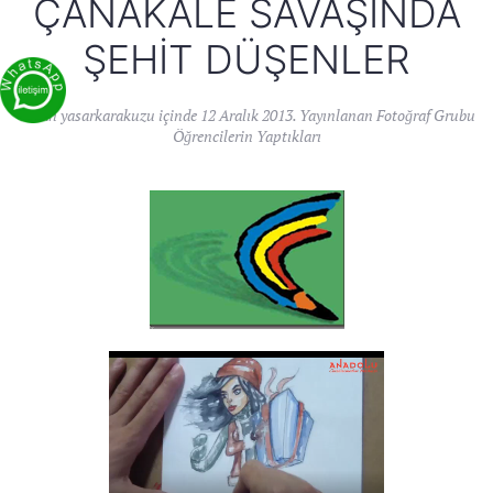
ÇANAKALE SAVAŞINDA
ŞEHIT DÜŞENLER
Yazan
yasarkarakuzu
içinde
12 Aralık 2013
. Yayınlanan
Fotoğraf Grubu
Öğrencilerin Yaptıkları