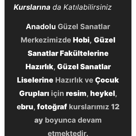
Kurslarına
da Katılabilirsiniz
Anadolu
Güzel Sanatlar
Merkezimizde
Hobi
,
Güzel
Sanatlar Fakültelerine
Hazırlık
,
Güzel Sanatlar
Liselerine
Hazırlık ve
Çocuk
Grupları
için
resim
,
heykel
,
e
bru
,
fotoğraf
kurslarımız
12
ay
boyunca devam
etmektedir.