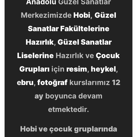
Anadolu
Güzel Sanatlar
Merkezimizde
Hobi
,
Güzel
Sanatlar Fakültelerine
Hazırlık
,
Güzel Sanatlar
Liselerine
Hazırlık ve
Çocuk
Grupları
için
resim
,
heykel
,
e
bru
,
fotoğraf
kurslarımız
12
ay
boyunca devam
etmektedir.
Hobi ve çocuk gruplarında