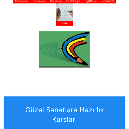
Karakalem
KuruBoya
SuluBoya
PastelBoya
YagliBoya
Perspektif
Dijital
Güzel Sanatlara Hazırlık
Kursları