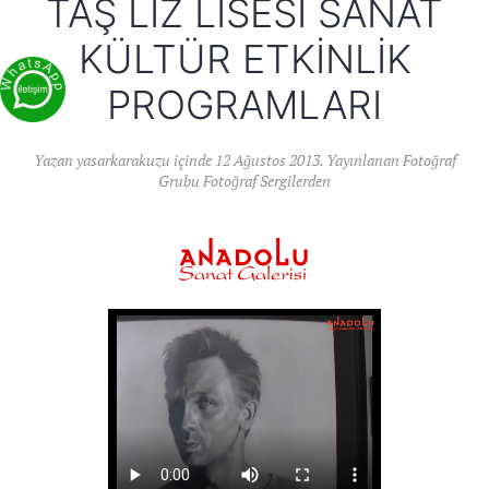
TAŞ LIZ LISESI SANAT
KÜLTÜR ETKINLIK
PROGRAMLARI
Yazan
yasarkarakuzu
içinde
12 Ağustos 2013
. Yayınlanan
Fotoğraf
Grubu Fotoğraf Sergilerden