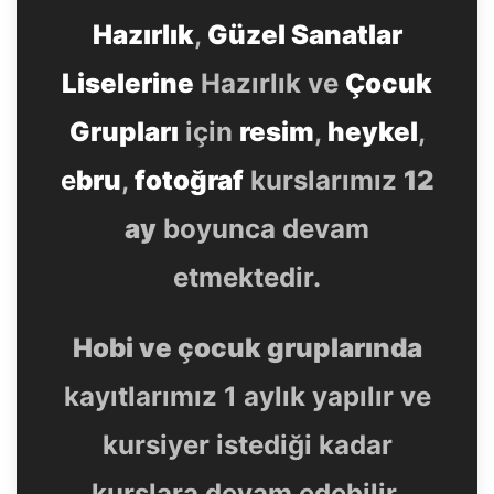
Hazırlık
,
Güzel Sanatlar
Liselerine
Hazırlık ve
Çocuk
Grupları
için
resim
,
heykel
,
e
bru
,
fotoğraf
kurslarımız
12
ay
boyunca devam
etmektedir.
Hobi ve çocuk gruplarında
kayıtlarımız 1 aylık yapılır ve
kursiyer istediği kadar
kurslara devam edebilir.