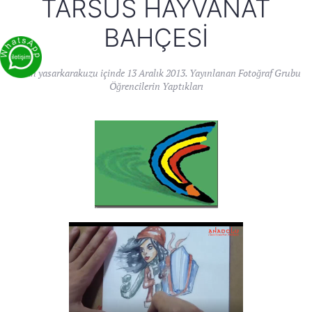
TARSUS HAYVANAT
BAHÇESI
Yazan
yasarkarakuzu
içinde
13 Aralık 2013
. Yayınlanan
Fotoğraf Grubu
Öğrencilerin Yaptıkları