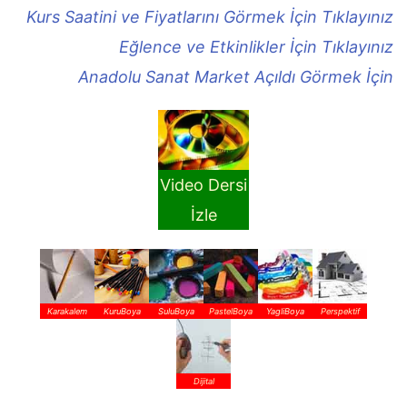
Kurs Saatini ve Fiyatlarını Görmek İçin Tıklayınız
Eğlence ve Etkinlikler İçin Tıklayınız
Anadolu Sanat Market Açıldı Görmek İçin
Video Dersi
İzle
Karakalem
KuruBoya
SuluBoya
PastelBoya
YagliBoya
Perspektif
Dijital