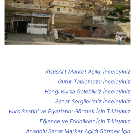
RisusArt Market Açıldı İnceleyiniz
Gurur Tablomuzu İnceleyiniz
Hangi Kursa Gelebiliriz İnceleyiniz
Sanat Sergilerimiz İnceleyiniz
Kurs Saatini ve Fiyatlarını Görmek İçin Tıklayınız
Eğlence ve Etkinlikler İçin Tıklayınız
Anadolu Sanat Market Açıldı Görmek İçin