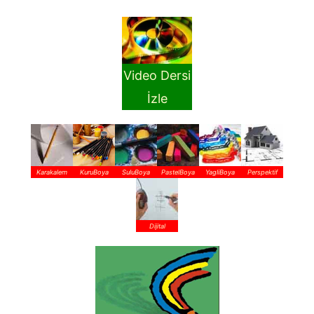
Video Dersi
İzle
Karakalem
KuruBoya
SuluBoya
PastelBoya
YagliBoya
Perspektif
Dijital