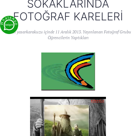
SOKAKLARINDA
FOTOĞRAF KARELERI
Yazan
yasarkarakuzu
içinde
11 Aralık 2013
. Yayınlanan
Fotoğraf Grubu
Öğrencilerin Yaptıkları