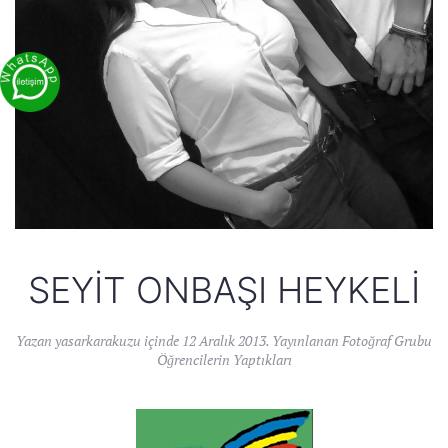
SEYIT ONBAŞI HEYKELI
Yazan
yasarkarakuzu
içinde
12 Aralık 2013
. Yayınlanan
Fotoğraf Grubu
Öğrencilerin Yaptıkları