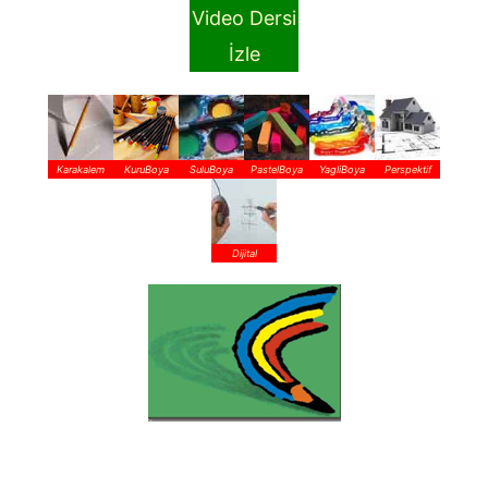
Video Dersi
İzle
Karakalem
KuruBoya
SuluBoya
PastelBoya
YagliBoya
Perspektif
Dijital