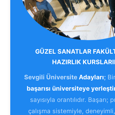
GÜZEL SANATLAR FAKÜL
HAZIRLIK KURSLARI
Sevgili Üniversite
Adayları
;
Bi
başarısı üniversiteye yerleşti
sayısıyla orantılıdır. Başarı; 
çalışma sistemiyle, deneyimli, 