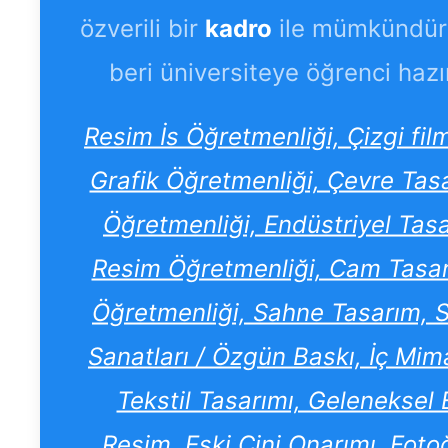
özverili bir
kadro
ile mümkündür
beri üniversiteye öğrenci hazı
Resim İs Öğretmenliği, Çizgi fi
Grafik Öğretmenliği, Çevre Tas
Öğretmenliği, Endüstriyel Tas
Resim Öğretmenliği, Cam Tasarı
Öğretmenliği, Sahne Tasarım, Sti
Sanatları / Özgün Baskı, İç Mima
Tekstil Tasarımı, Geleneksel E
Resim, Eski Çini Onarımı, Fotoğ