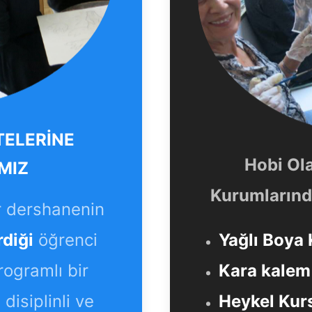
TELERİNE
Hobi Ol
MIZ
Kurumlarında
r dershanenin
rdiği
öğrenci
Yağlı Boya 
programlı bir
Kara kalem 
disiplinli ve
Heykel Kurs