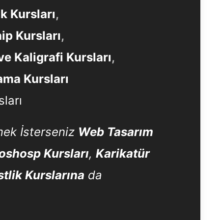
ık Kursları
,
ip Kursları
,
ve Kaligrafi Kursları
,
ma Kursları
sları
ek İsterseniz
Web Tasarım
oshosp Kursları
,
Karikatür
istlik Kurslarına
da