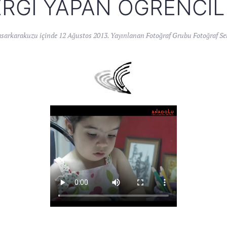
ERGI YAPAN ÖĞRENCIL
asarkarakuzu
içinde
12 Ağustos 2013
. Yayınlanan
Fotoğraf Grubu Fotoğraf Se