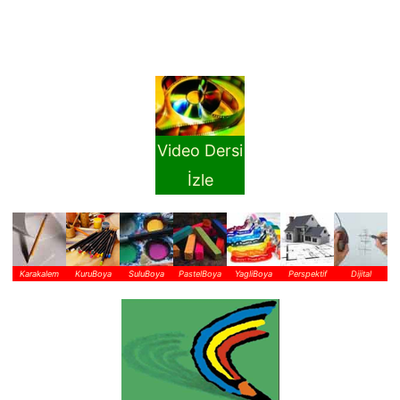
Video Dersi
İzle
Karakalem
KuruBoya
SuluBoya
PastelBoya
YagliBoya
Perspektif
Dijital