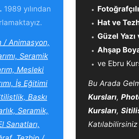
.
1989 yılından
Fotoğrafçıl
rlamaktayız.
Hat ve Tezh
Güzel Yazı 
lm / Animasyon,
Ahşap Boya
arımı, Seramik
ve Ebru Kur
arım, Mesleki
mı, İş Eğitimi
Bu Arada Gelm
listlik, Baskı
Kursları
,
Phot
rlık, Seramik,
Kursları
,
Sitil
l Sanatları,
Katılabilirsiniz
raf, Tezhip /