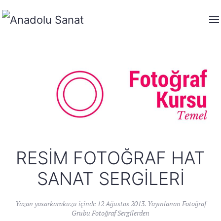
RESIM FOTOĞRAF HAT
SANAT SERGILERI
Yazan
yasarkarakuzu
içinde
12 Ağustos 2013
. Yayınlanan
Fotoğraf
Grubu Fotoğraf Sergilerden