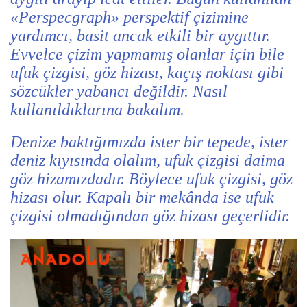
«Perspecgraph» perspektif çizimine
yardımcı, basit ancak etkili bir aygıttır.
Evvelce çizim yapmamış olanlar için bile
ufuk çizgisi, göz hizası, kaçış noktası gibi
sözcükler yabancı değildir. Nasıl
kullanıldıklarına bakalım.
Denize baktığımızda ister bir tepede, ister
deniz kıyısında olalım, ufuk çizgisi daima
göz hizamızdadır. Böylece ufuk çizgisi, göz
hizası olur. Kapalı bir mekânda ise ufuk
çizgisi olmadığından göz hizası geçerlidir.