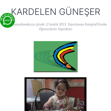
KARDELEN GÜNEŞER
Yazan
yasarkarakuzu
içinde
12 Aralık 2013
. Yayınlanan
Fotoğraf Grubu
Öğrencilerin Yaptıkları