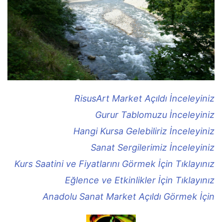
RisusArt Market Açıldı İnceleyiniz
Gurur Tablomuzu İnceleyiniz
Hangi Kursa Gelebiliriz İnceleyiniz
Sanat Sergilerimiz İnceleyiniz
Kurs Saatini ve Fiyatlarını Görmek İçin Tıklayınız
Eğlence ve Etkinlikler İçin Tıklayınız
Anadolu Sanat Market Açıldı Görmek İçin