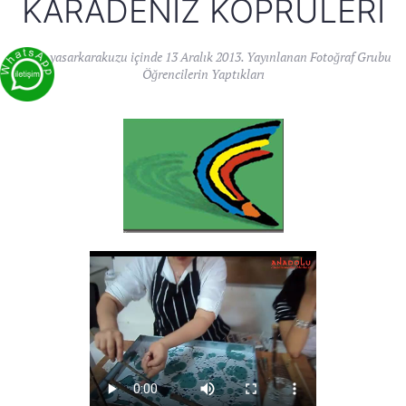
KARADENIZ KÖPRÜLERI
Yazan
yasarkarakuzu
içinde
13 Aralık 2013
. Yayınlanan
Fotoğraf Grubu
Öğrencilerin Yaptıkları