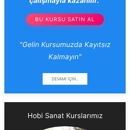
çalışmayla kazanılır."
BU KURSU SATIN AL
"Gelin Kursumuzda Kayıtsız
Kalmayın"
DEVAMI İÇIN..
Hobi Sanat Kurslarımız