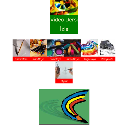
Video Dersi
İzle
Karakalem
KuruBoya
SuluBoya
PastelBoya
YagliBoya
Perspektif
Dijital