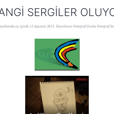
ANGI SERGILER OLUY
asarkarakuzu
içinde
12 Ağustos 2013
. Yayınlanan
Fotoğraf Grubu Fotoğraf Se