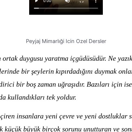
Peyjaj Mimarlıği Icin Ozel Dersler
 ortak duygusu yaratma içgüdüsüdür. Ne yazık 
erinde bir şeylerin kıpırdadığını duymak onlar
rici bir boş zaman uğraşıdır. Bazıları için ise
a kullandıkları tek yoldur.
en insanlara yeni çevre ve yeni dostluklar sa
mak küçük büyük birçok sorunu unutturan ve s