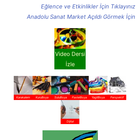
Eğlence ve Etkinlikler İçin Tıklayınız
Anadolu Sanat Market Açıldı Görmek İçin
Video Dersi
İzle
Karakalem
KuruBoya
SuluBoya
PastelBoya
YagliBoya
Perspektif
Dijital