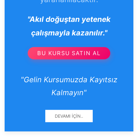
"Akıl doğuştan yetenek
çalışmayla kazanılır."
BU KURSU SATIN AL
"Gelin Kursumuzda Kayıtsız
Kalmayın"
DEVAMI İÇIN..