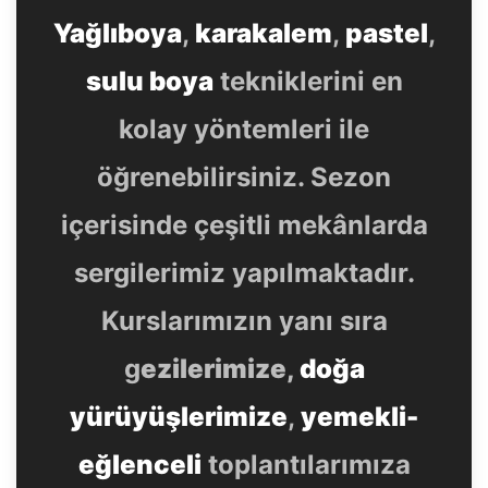
Yağlıboya
,
karakalem
,
pastel
,
sulu boya
tekniklerini en
kolay yöntemleri ile
öğrenebilirsiniz. Sezon
içerisinde çeşitli mekânlarda
sergilerimiz yapılmaktadır.
Kurslarımızın yanı sıra
g
ezilerimize,
doğa
yürüyüşlerimize
,
yemekli-
eğlenceli
toplantılarımıza