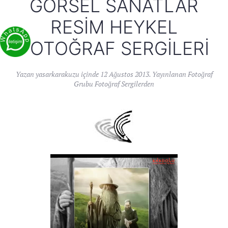
GÖRSEL SANATLAR
RESIM HEYKEL
FOTOĞRAF SERGILERI
Yazan
yasarkarakuzu
içinde
12 Ağustos 2013
. Yayınlanan
Fotoğraf
Grubu Fotoğraf Sergilerden