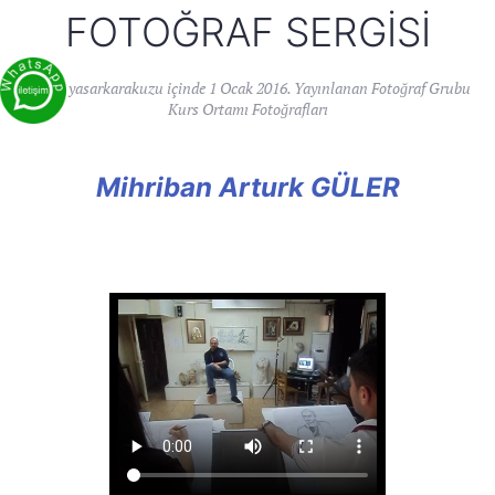
FOTOĞRAF SERGISI
Yazan
yasarkarakuzu
içinde
1 Ocak 2016
. Yayınlanan
Fotoğraf Grubu
Kurs Ortamı Fotoğrafları
Mihriban Arturk GÜLER