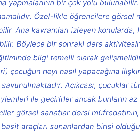
a yapmalarının bir çok yolu bulunabilir
malıdır. Özel-likle öğrencilere görsel n
abilir. Ana kavramları izleyen konularda
bilir. Böylece bir sonraki ders aktivite
itiminde bilgi temelli olarak gelişmelidi
ri) çocuğun neyi nasıl yapacağına ilişkin
ı savunulmaktadır. Açıkçası, çocuklar tü
ylemleri ile geçirirler ancak bunların 
ciler görsel sanatlar dersi müfredatının
basit araçları sunanlardan birisi olduğ