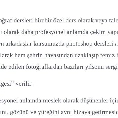
af dersleri birebir özel ders olarak veya tal
ğlı olarak daha profesyonel anlamda çekim yapa
en arkadaşlar kursumuzda photoshop dersleri al
ılarak hem şehrin havasından uzaklaşıp temiz 
de edilen fotoğraflardan bazıları yılsonu serg
esi” verilir.
fesyonel anlamda meslek olarak düşünenler için
ını, gözünü ve yüreğini aynı hizaya getirmesid