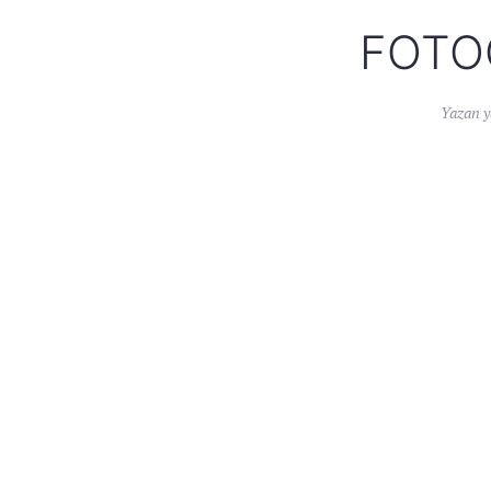
FOTO
Yazan
y