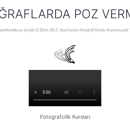
ĞRAFLARDA POZ VER
asarkarakuzu
içinde
22 Ekim 2013
. Yayınlanan
Fotoğraf Grubu Kursumuzda 
Fotografcilik Kursları