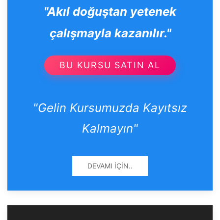
"Akıl doğuştan yetenek
çalışmayla kazanılır."
BU KURSU SATIN AL
"Gelin Kursumuzda Kayıtsız
Kalmayın"
DEVAMI İÇIN..