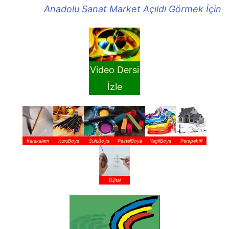
Anadolu Sanat Market Açıldı Görmek İçin
Video Dersi
İzle
Karakalem
KuruBoya
SuluBoya
PastelBoya
YagliBoya
Perspektif
Dijital