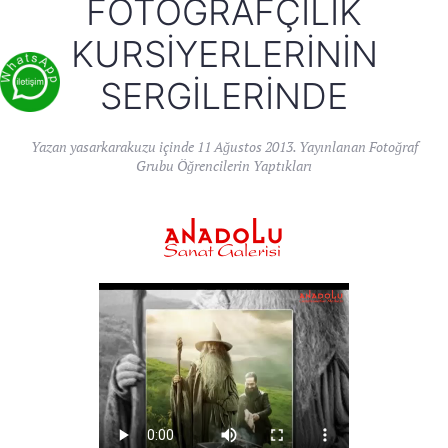
FOTOĞRAFÇILIK
KURSIYERLERININ
SERGILERINDE
Yazan
yasarkarakuzu
içinde
11 Ağustos 2013
. Yayınlanan
Fotoğraf
Grubu Öğrencilerin Yaptıkları