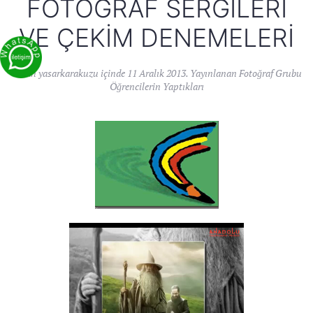
FOTOĞRAF SERGILERI
VE ÇEKIM DENEMELERI
Yazan
yasarkarakuzu
içinde
11 Aralık 2013
. Yayınlanan
Fotoğraf Grubu
Öğrencilerin Yaptıkları