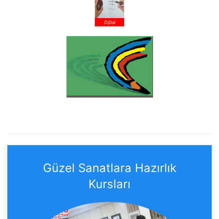
Dijital
Güzel Sanatlara Hazırlık
Kursları