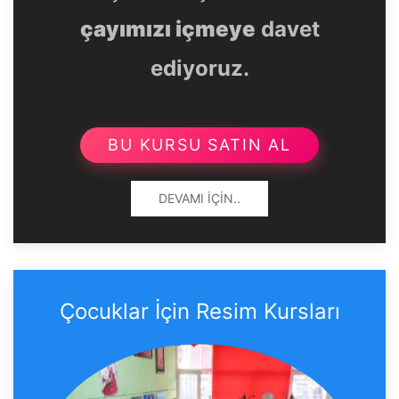
çayımızı içmeye
davet
ediyoruz.
BU KURSU SATIN AL
DEVAMI İÇIN..
Çocuklar İçin Resim Kursları