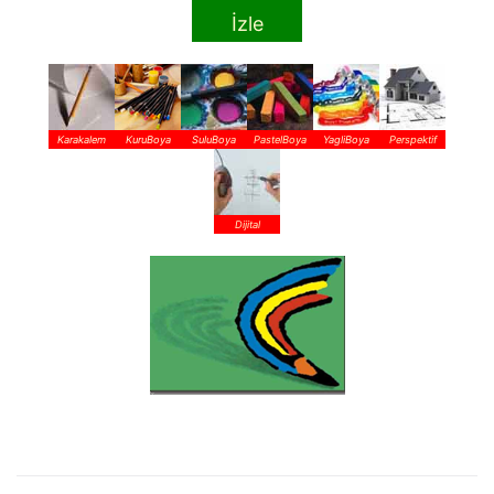
İzle
Karakalem
KuruBoya
SuluBoya
PastelBoya
YagliBoya
Perspektif
Dijital