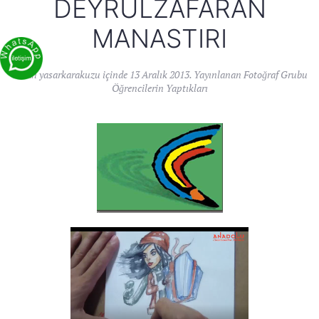
DEYRULZAFARAN
MANASTIRI
Yazan
yasarkarakuzu
içinde
13 Aralık 2013
. Yayınlanan
Fotoğraf Grubu
Öğrencilerin Yaptıkları