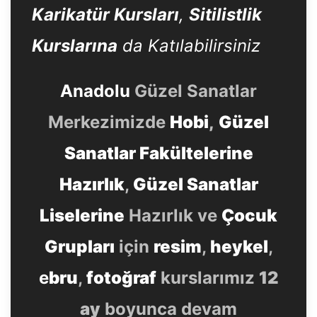
Karikatür Kursları
,
Sitilistlik
Kurslarına
da Katılabilirsiniz
Anadolu
Güzel Sanatlar
Merkezimizde
Hobi
,
Güzel
Sanatlar Fakültelerine
Hazırlık
,
Güzel Sanatlar
Liselerine
Hazırlık ve
Çocuk
Grupları
için
resim
,
heykel
,
e
bru
,
fotoğraf
kurslarımız
12
ay
boyunca devam