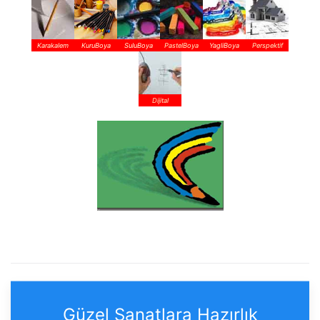
Karakalem
KuruBoya
SuluBoya
PastelBoya
YagliBoya
Perspektif
Dijital
Güzel Sanatlara Hazırlık