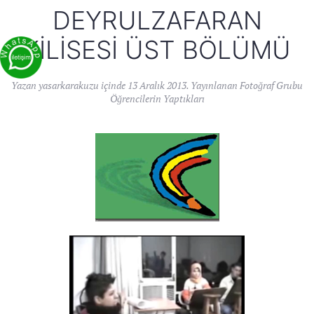
DEYRULZAFARAN
KILISESI ÜST BÖLÜMÜ
Yazan
yasarkarakuzu
içinde
13 Aralık 2013
. Yayınlanan
Fotoğraf Grubu
Öğrencilerin Yaptıkları