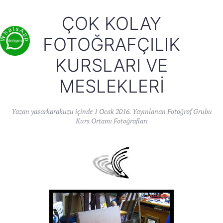
ÇOK KOLAY
FOTOĞRAFÇILIK
KURSLARI VE
MESLEKLERI
Yazan
yasarkarakuzu
içinde
1 Ocak 2016
. Yayınlanan
Fotoğraf Grubu
Kurs Ortamı Fotoğrafları