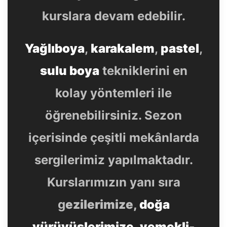
kurslara devam edebilir.
Yağlıboya
,
karakalem
,
pastel
,
sulu boya
tekniklerini en
kolay yöntemleri ile
öğrenebilirsiniz. Sezon
içerisinde çeşitli mekânlarda
sergilerimiz yapılmaktadır.
Kurslarımızın yanı sıra
g
ezilerimize,
doğa
yürüyüşlerimize
,
yemekli-