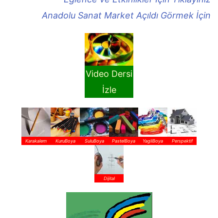
Anadolu Sanat Market Açıldı Görmek İçin
Video Dersi
İzle
Karakalem
KuruBoya
SuluBoya
PastelBoya
YagliBoya
Perspektif
Dijital