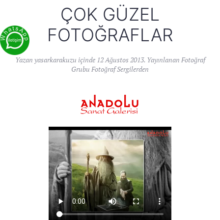
ÇOK GÜZEL
FOTOĞRAFLAR
Yazan
yasarkarakuzu
içinde
12 Ağustos 2013
. Yayınlanan
Fotoğraf
Grubu Fotoğraf Sergilerden