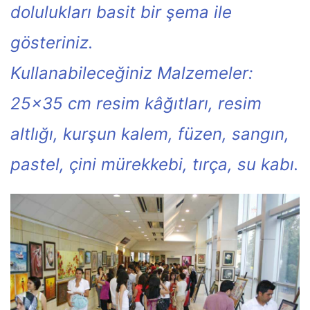
dolulukları basit bir şema ile
gösteriniz.
Kullanabileceğiniz Malzemeler:
25×35 cm resim kâğıtları, resim
altlığı, kurşun kalem, füzen, sangın,
pastel, çini mürekkebi, tırça, su kabı.