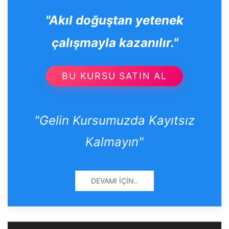
"Akıl doğuştan yetenek
çalışmayla kazanılır."
BU KURSU SATIN AL
"Gelin Kursumuzda Kayıtsız
Kalmayın"
DEVAMI İÇIN..