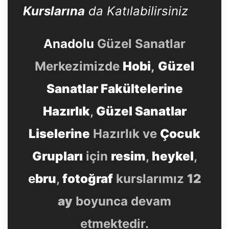
Kurslarına
da Katılabilirsiniz
Anadolu
Güzel Sanatlar
Merkezimizde
Hobi
,
Güzel
Sanatlar Fakültelerine
Hazırlık
,
Güzel Sanatlar
Liselerine
Hazırlık ve
Çocuk
Grupları
için
resim
,
heykel
,
e
bru
,
fotoğraf
kurslarımız
12
ay
boyunca devam
etmektedir.