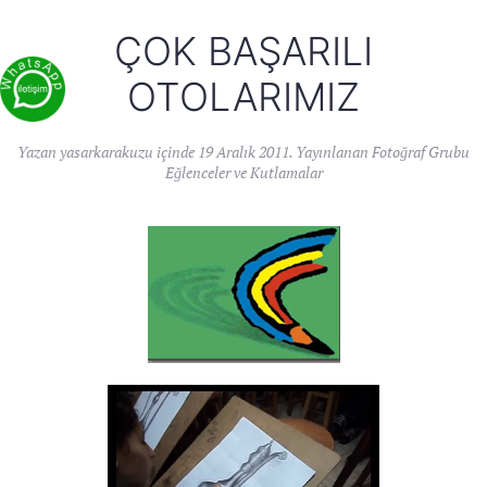
ÇOK BAŞARILI
OTOLARIMIZ
Yazan
yasarkarakuzu
içinde
19 Aralık 2011
. Yayınlanan
Fotoğraf Grubu
Eğlenceler ve Kutlamalar