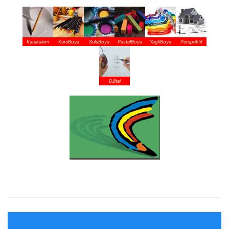
Karakalem
KuruBoya
SuluBoya
PastelBoya
YagliBoya
Perspektif
Dijital