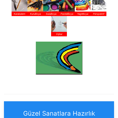
Karakalem
KuruBoya
SuluBoya
PastelBoya
YagliBoya
Perspektif
Dijital
Güzel Sanatlara Hazırlık