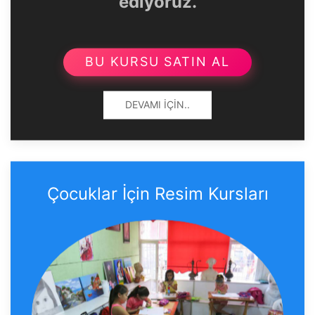
ediyoruz.
BU KURSU SATIN AL
DEVAMI İÇIN..
Çocuklar İçin Resim Kursları