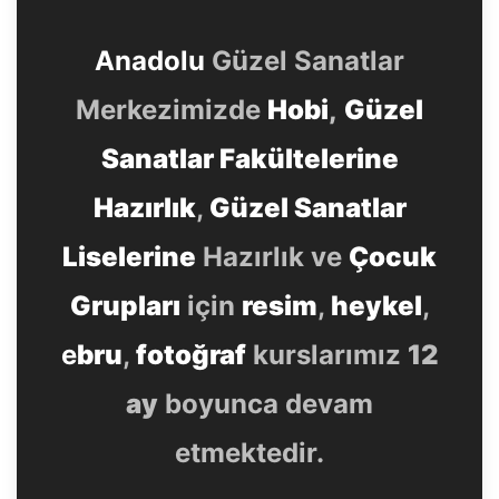
Anadolu
Güzel Sanatlar
Merkezimizde
Hobi
,
Güzel
Sanatlar Fakültelerine
Hazırlık
,
Güzel Sanatlar
Liselerine
Hazırlık ve
Çocuk
Grupları
için
resim
,
heykel
,
e
bru
,
fotoğraf
kurslarımız
12
ay
boyunca devam
etmektedir.