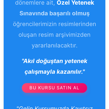
dönemlere ait,
Özel Yetenek
Sınavında başarılı olmuş
öğrencilerimizin resimlerinden
oluşan resim arşivimizden
yararlanılacaktır.
"Akıl doğuştan yetenek
çalışmayla kazanılır."
BU KURSU SATIN AL
"Gelin Kursumuzda Kayıtsız