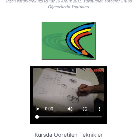
Yazan
yasarkarakuzu
içinde
10 Aralık 2013
. Yayınlanan
Fotoğraf Grubu
Öğrencilerin Yaptıkları
Kursda Ogretilen Teknikler