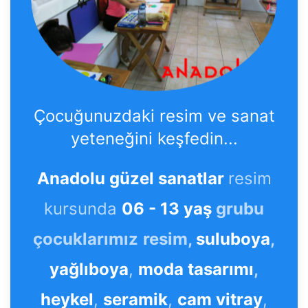
Çocuğunuzdaki resim ve sanat
yeteneğini keşfedin...
Anadolu güzel sanatlar
resim
kursunda
06 - 13 yaş
grubu
çocuklarımız
resim,
suluboya
,
yağlıboya
,
moda tasarımı
,
heykel
,
seramik
,
cam vitray
,