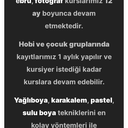
e
bru
,
fotoğraf
kurslarımız
12
ay
boyunca devam
etmektedir.
Hobi ve çocuk gruplarında
kayıtlarımız 1 aylık yapılır ve
kursiyer istediği kadar
kurslara devam edebilir.
Yağlıboya
,
karakalem
,
pastel
,
sulu boya
tekniklerini en
kolay yöntemleri ile