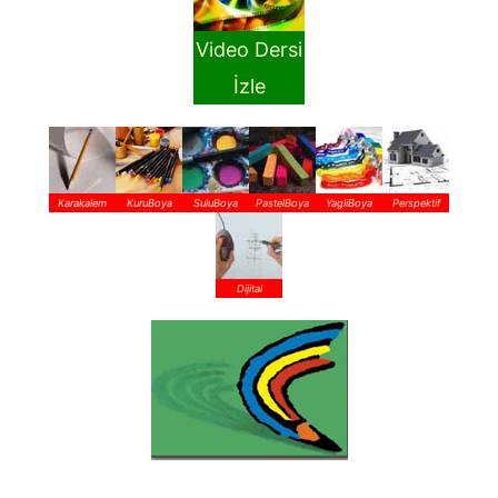
Video Dersi
İzle
Karakalem
KuruBoya
SuluBoya
PastelBoya
YagliBoya
Perspektif
Dijital