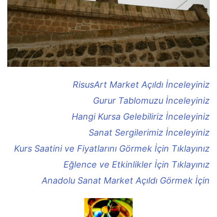
RisusArt Market Açıldı İnceleyiniz
Gurur Tablomuzu İnceleyiniz
Hangi Kursa Gelebiliriz İnceleyiniz
Sanat Sergilerimiz İnceleyiniz
Kurs Saatini ve Fiyatlarını Görmek İçin Tıklayınız
Eğlence ve Etkinlikler İçin Tıklayınız
Anadolu Sanat Market Açıldı Görmek İçin