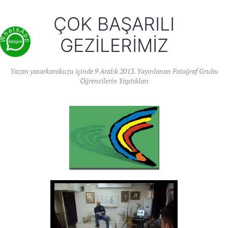
ÇOK BAŞARILI
GEZILERIMIZ
Yazan
yasarkarakuzu
içinde
9 Aralık 2013
. Yayınlanan
Fotoğraf Grubu
Öğrencilerin Yaptıkları