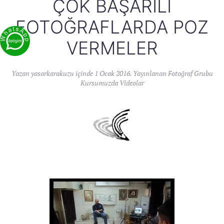
ÇOK BAŞARILI
FOTOĞRAFLARDA POZ
VERMELER
Yazan
yasarkarakuzu
içinde
1 Ocak 2016
. Yayınlanan
Fotoğraf Grubu
Kursumuzda Videolar