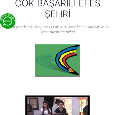
ÇOK BAŞARILI EFES
ŞEHRI
Yazan
yasarkarakuzu
içinde
1 Ocak 2016
. Yayınlanan
Fotoğraf Grubu
Öğrencilerin Yaptıkları