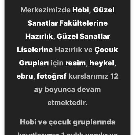
Merkezimizde
Hobi
,
Güzel
Sanatlar Fakültelerine
Hazırlık
,
Güzel Sanatlar
Liselerine
Hazırlık ve
Çocuk
Grupları
için
resim
,
heykel
,
e
bru
,
fotoğraf
kurslarımız
12
ay
boyunca devam
etmektedir.
Hobi ve çocuk gruplarında