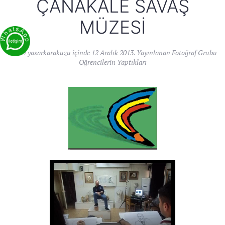
ÇANAKALE SAVAŞ
MÜZESI
Yazan
yasarkarakuzu
içinde
12 Aralık 2013
. Yayınlanan
Fotoğraf Grubu
Öğrencilerin Yaptıkları