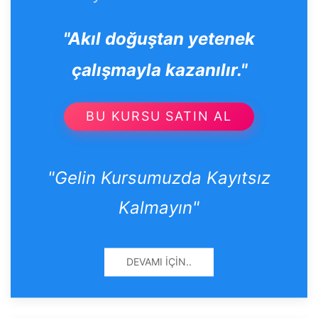
"Akıl doğuştan yetenek
çalışmayla kazanılır."
BU KURSU SATIN AL
"Gelin Kursumuzda Kayıtsız
Kalmayın"
DEVAMI İÇIN..