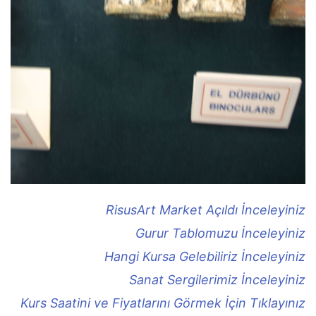
RisusArt Market Açıldı İnceleyiniz
Gurur Tablomuzu İnceleyiniz
Hangi Kursa Gelebiliriz İnceleyiniz
Sanat Sergilerimiz İnceleyiniz
Kurs Saatini ve Fiyatlarını Görmek İçin Tıklayınız