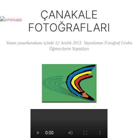
ÇANAKALE
FOTOĞRAFLARI
Yazan
yasarkarakuzu
içinde
12 Aralık 2013
. Yayınlanan
Fotoğraf Grubu
Öğrencilerin Yaptıkları