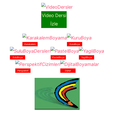
Video Dersi
İzle
Karakalem
KuruBoya
SuluBoya
PastelBoya
YagliBoya
Perspektif
Dijital