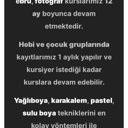
e
bru
,
fotoğraf
kurslarımız
12
ay
boyunca devam
etmektedir.
Hobi ve çocuk gruplarında
kayıtlarımız 1 aylık yapılır ve
kursiyer istediği kadar
kurslara devam edebilir.
Yağlıboya
,
karakalem
,
pastel
,
sulu boya
tekniklerini en
kolay yöntemleri ile