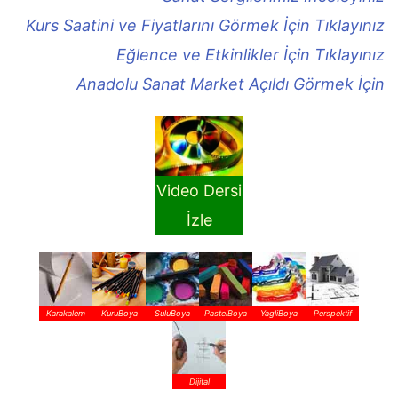
Kurs Saatini ve Fiyatlarını Görmek İçin Tıklayınız
Eğlence ve Etkinlikler İçin Tıklayınız
Anadolu Sanat Market Açıldı Görmek İçin
Video Dersi
İzle
Karakalem
KuruBoya
SuluBoya
PastelBoya
YagliBoya
Perspektif
Dijital