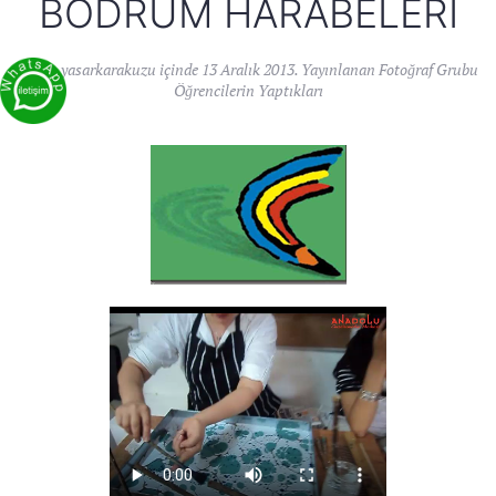
BODRUM HARABELERI
Yazan
yasarkarakuzu
içinde
13 Aralık 2013
. Yayınlanan
Fotoğraf Grubu
Öğrencilerin Yaptıkları