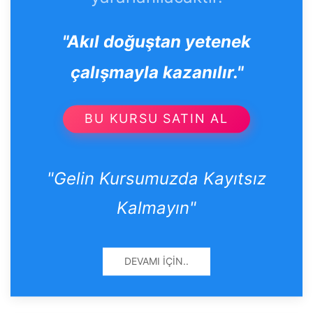
"Akıl doğuştan yetenek
çalışmayla kazanılır."
BU KURSU SATIN AL
"Gelin Kursumuzda Kayıtsız
Kalmayın"
DEVAMI İÇIN..