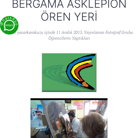
BERGAMA ASKLEPION
ÖREN YERI
Yazan
yasarkarakuzu
içinde
11 Aralık 2013
. Yayınlanan
Fotoğraf Grubu
Öğrencilerin Yaptıkları