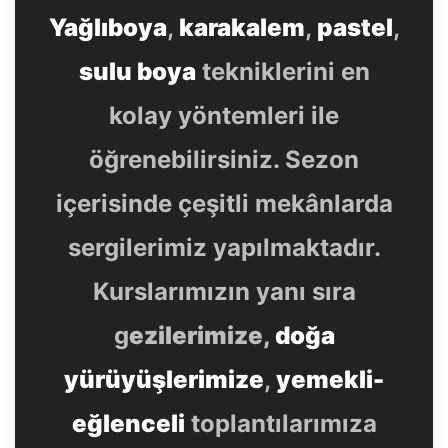
Yağlıboya
,
karakalem
,
pastel
,
sulu boya
tekniklerini en
kolay yöntemleri ile
öğrenebilirsiniz. Sezon
içerisinde çeşitli mekânlarda
sergilerimiz yapılmaktadır.
Kurslarımızın yanı sıra
g
ezilerimize,
doğa
yürüyüşlerimize
,
yemekli-
eğlenceli
toplantılarımıza