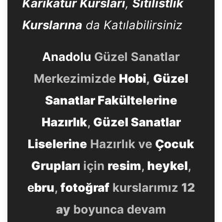
Karikatür Kursları
,
Sitilistlik
Kurslarına
da Katılabilirsiniz
Anadolu
Güzel Sanatlar
Merkezimizde
Hobi
,
Güzel
Sanatlar Fakültelerine
Hazırlık
,
Güzel Sanatlar
Liselerine
Hazırlık ve
Çocuk
Grupları
için
resim
,
heykel
,
e
bru
,
fotoğraf
kurslarımız
12
ay
boyunca devam