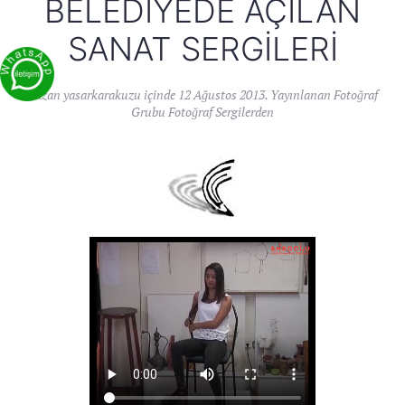
BELEDIYEDE AÇILAN
SANAT SERGILERI
Yazan
yasarkarakuzu
içinde
12 Ağustos 2013
. Yayınlanan
Fotoğraf
Grubu Fotoğraf Sergilerden