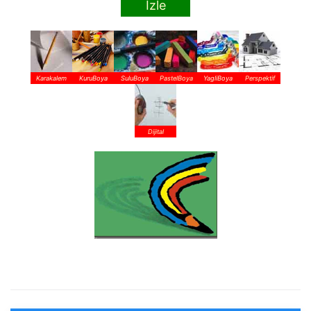
İzle
Karakalem
KuruBoya
SuluBoya
PastelBoya
YagliBoya
Perspektif
Dijital