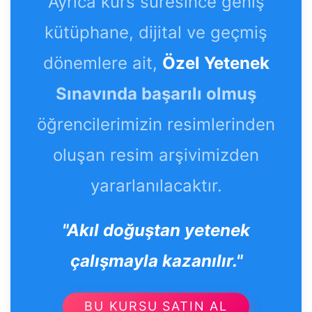
Ayrıca kurs süresince geniş
kütüphane, dijital ve geçmiş
dönemlere ait,
Özel Yetenek
Sınavında başarılı olmuş
öğrencilerimizin resimlerinden
oluşan resim arşivimizden
yararlanılacaktır.
"Akıl doğuştan yetenek
çalışmayla kazanılır."
BU KURSU SATIN AL