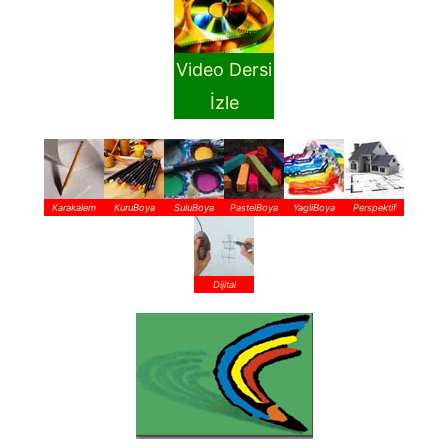
Video Dersi
İzle
Karakalem
KuruBoya
SuluBoya
PastelBoya
YagliBoya
Perspektif
Dijital