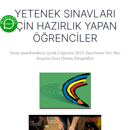
YETENEK SINAVLARI
İÇIN HAZIRLIK YAPAN
ÖĞRENCILER
Yazan
yasarkarakuzu
içinde
2 Ağustos 2013
. Yayınlanan
Üni. Haz.
Grupları Kurs Ortamı Fotoğrafları