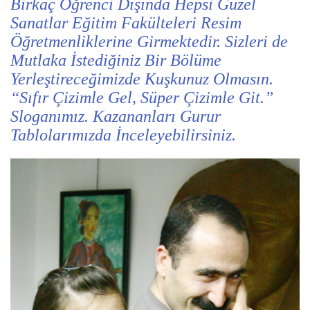
Birkaç Öğrenci Dışında Hepsi Güzel
Sanatlar Eğitim Fakülteleri Resim
Öğretmenliklerine Girmektedir. Sizleri de
Mutlaka İstediğiniz Bir Bölüme
Yerleştireceğimizde Kuşkunuz Olmasın.
“Sıfır Çizimle Gel, Süper Çizimle Git.”
Sloganımız. Kazananları Gurur
Tablolarımızda İnceleyebilirsiniz.