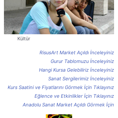
Kültür
RisusArt Market Açıldı İnceleyiniz
Gurur Tablomuzu İnceleyiniz
Hangi Kursa Gelebiliriz İnceleyiniz
Sanat Sergilerimiz İnceleyiniz
Kurs Saatini ve Fiyatlarını Görmek İçin Tıklayınız
Eğlence ve Etkinlikler İçin Tıklayınız
Anadolu Sanat Market Açıldı Görmek İçin