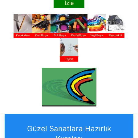
İzle
Karakalem
KuruBoya
SuluBoya
PastelBoya
YagliBoya
Perspektif
Dijital
Güzel Sanatlara Hazırlık