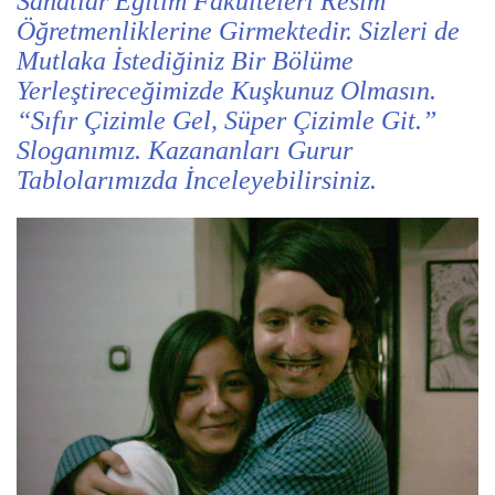
Sanatlar Eğitim Fakülteleri Resim
Öğretmenliklerine Girmektedir. Sizleri de
Mutlaka İstediğiniz Bir Bölüme
Yerleştireceğimizde Kuşkunuz Olmasın.
“Sıfır Çizimle Gel, Süper Çizimle Git.”
Sloganımız. Kazananları Gurur
Tablolarımızda İnceleyebilirsiniz.