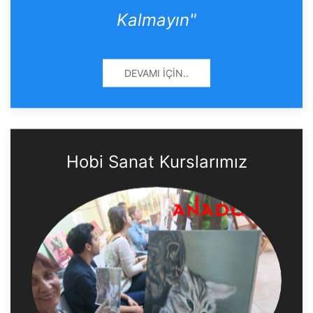
Kalmayın"
DEVAMI İÇIN..
Hobi Sanat Kurslarımız