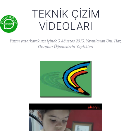
TEKNIK ÇIZIM
VIDEOLARI
Yazan
yasarkarakuzu
içinde
3 Ağustos 2013
. Yayınlanan
Üni. Haz.
Grupları Öğrencilerin Yaptıkları