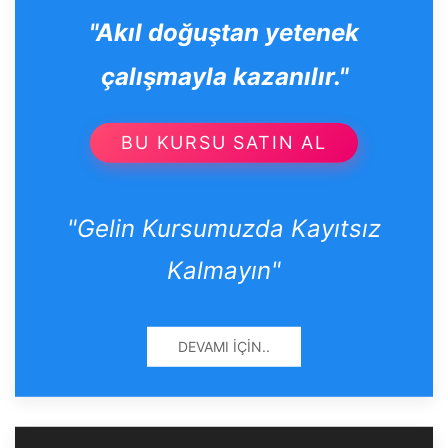
"Akıl doğuştan yetenek
çalışmayla kazanılır."
BU KURSU SATIN AL
"Gelin Kursumuzda Kayıtsız
Kalmayın"
DEVAMI İÇIN..