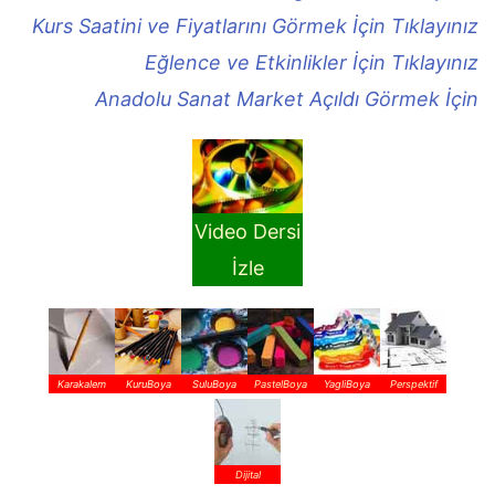
Kurs Saatini ve Fiyatlarını Görmek İçin Tıklayınız
Eğlence ve Etkinlikler İçin Tıklayınız
Anadolu Sanat Market Açıldı Görmek İçin
Video Dersi
İzle
Karakalem
KuruBoya
SuluBoya
PastelBoya
YagliBoya
Perspektif
Dijital