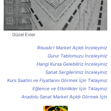
Güzel Evler
RisusArt Market Açıldı İnceleyiniz
Gurur Tablomuzu İnceleyiniz
Hangi Kursa Gelebiliriz İnceleyiniz
Sanat Sergilerimiz İnceleyiniz
Kurs Saatini ve Fiyatlarını Görmek İçin Tıklayınız
Eğlence ve Etkinlikler İçin Tıklayınız
Anadolu Sanat Market Açıldı Görmek İçin