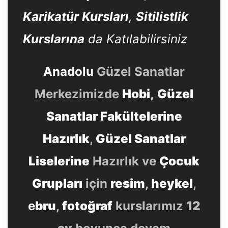
Karikatür Kursları
,
Sitilistlik
Kurslarına
da Katılabilirsiniz
Anadolu
Güzel Sanatlar
Merkezimizde
Hobi
,
Güzel
Sanatlar Fakültelerine
Hazırlık
,
Güzel Sanatlar
Liselerine
Hazırlık ve
Çocuk
Grupları
için
resim
,
heykel
,
e
bru
,
fotoğraf
kurslarımız
12
ay
boyunca devam