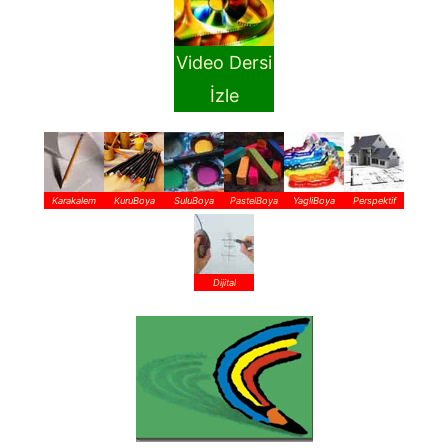
Video Dersi
İzle
Karakalem
KuruBoya
SuluBoya
PastelBoya
YagliBoya
Perspektif
Dijital