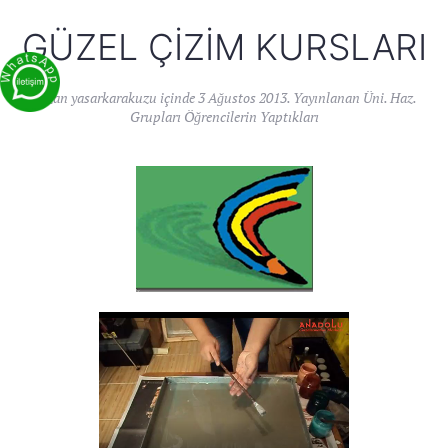
GÜZEL ÇIZIM KURSLARI
Yazan
yasarkarakuzu
içinde
3 Ağustos 2013
. Yayınlanan
Üni. Haz.
Grupları Öğrencilerin Yaptıkları