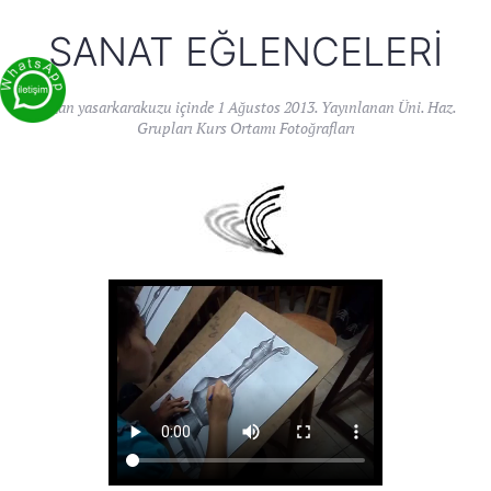
SANAT EĞLENCELERI
Yazan
yasarkarakuzu
içinde
1 Ağustos 2013
. Yayınlanan
Üni. Haz.
Grupları Kurs Ortamı Fotoğrafları