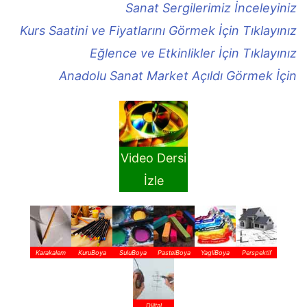
Sanat Sergilerimiz İnceleyiniz
Kurs Saatini ve Fiyatlarını Görmek İçin Tıklayınız
Eğlence ve Etkinlikler İçin Tıklayınız
Anadolu Sanat Market Açıldı Görmek İçin
Video Dersi
İzle
Karakalem
KuruBoya
SuluBoya
PastelBoya
YagliBoya
Perspektif
Dijital