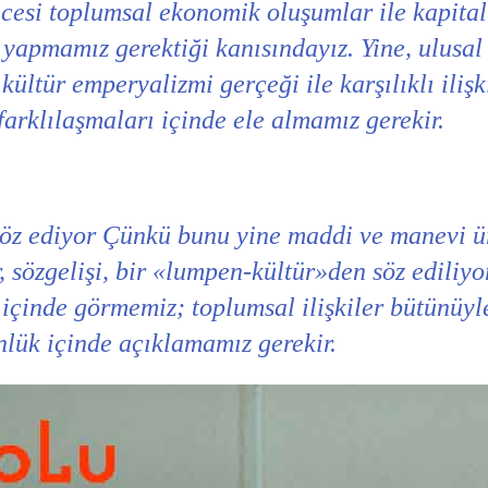
öncesi toplumsal ekonomik oluşumlar ile kapit
de yapmamız gerektiği kanısındayız. Yine, ulus
kültür emperyalizmi gerçeği ile karşılıklı iliş
farklılaşmaları içinde ele almamız gerekir.
 söz ediyor Çünkü bunu yine maddi ve manevi ü
, sözgelişi, bir «lumpen-kültür»den söz ediliyo
ı içinde görmemiz; toplumsal ilişkiler bütünüyl
nlük içinde açıklamamız gerekir.