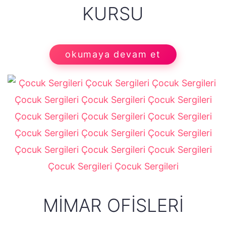
KURSU
okumaya devam et
MIMAR OFISLERI