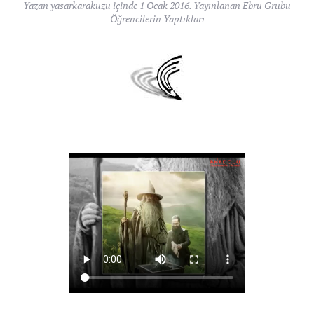
Yazan
yasarkarakuzu
içinde
1 Ocak 2016
. Yayınlanan
Ebru Grubu
Öğrencilerin Yaptıkları