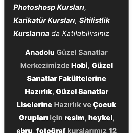
Photoshosp Kursları
,
Karikatür Kursları
,
Sitilistlik
Kurslarına
da Katılabilirsiniz
Anadolu
Güzel Sanatlar
Merkezimizde
Hobi
,
Güzel
Sanatlar Fakültelerine
Hazırlık
,
Güzel Sanatlar
Liselerine
Hazırlık ve
Çocuk
Grupları
için
resim
,
heykel
,
e
bru
,
fotoğraf
kurslarımız
12