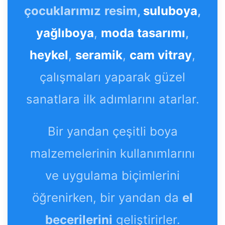
çocuklarımız
resim,
suluboya
,
yağlıboya
,
moda tasarımı
,
heykel
,
seramik
,
cam vitray
,
çalışmaları yaparak güzel
sanatlara ilk adımlarını atarlar.
Bir yandan çeşitli boya
malzemelerinin kullanımlarını
ve uygulama biçimlerini
öğrenirken, bir yandan da
el
becerilerini
geliştirirler.